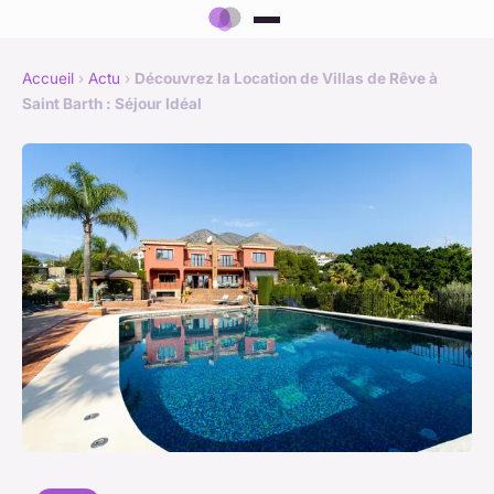
Accueil
›
Actu
›
Découvrez la Location de Villas de Rêve à
Saint Barth : Séjour Idéal