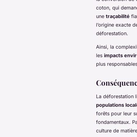
coton, qui demand
une
traçabilité
fia
l’origine exacte 
déforestation.
Ainsi, la complex
les
impacts envi
plus responsables
Conséquence
La déforestation li
populations loca
forêts pour leur s
fondamentaux. Par
culture de matièr