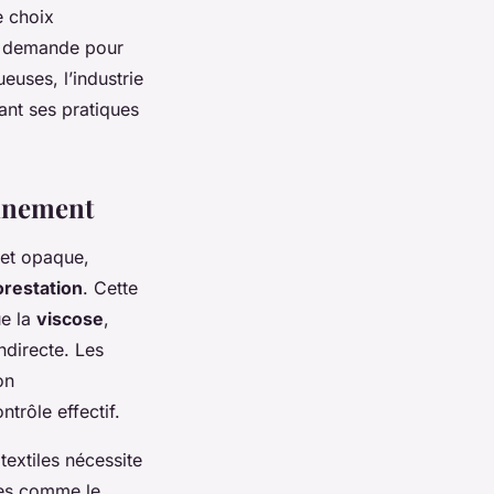
e choix
la demande pour
euses, l’industrie
tant ses pratiques
onnement
et opaque,
orestation
. Cette
ue la
viscose
,
ndirecte. Les
on
trôle effectif.
textiles nécessite
ntes comme le