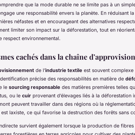
 comprendre que la mode durable ne se limite pas à un simpl
engage une responsabilité envers la planète. En réduisant 
ières néfastes et en encourageant des alternatives respectu
ment limiter son impact sur la déforestation, tout en réorien
e respect environnemental.
mes cachés dans la chaîne d’approvisi
rovisionnement
de l’
industrie textile
est souvent complexe 
l’identification précise des responsabilités en matière de
déf
e le
sourcing responsable
des matières premières telles q
tus, ou le
cuir
provenant d’élevages liés à la déforestation i
mont peuvent travailler dans des régions où la réglementati
st laxiste, ce qui favorise la destruction des forêts sans con
ndirecte survient également lorsque la production de fibres 
terres forestières en terres agricoles pour cultiver des pla