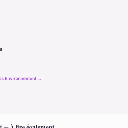
n
cles Environnement →
 — À lire également