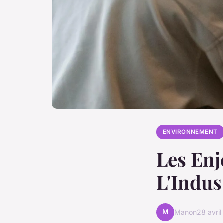
ENVIRONNEMENT
Les Enj
L'Indus
M
Manon
28 avri