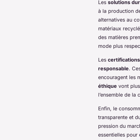
Les
solutions du
à la production d
alternatives au c
matériaux recyclés
des matières prem
mode plus respec
Les
certifications
responsable
. Ces
encouragent les ma
éthique
vont plus
l’ensemble de la 
Enfin, le consom
transparente et d
pression du marché
essentielles pour 