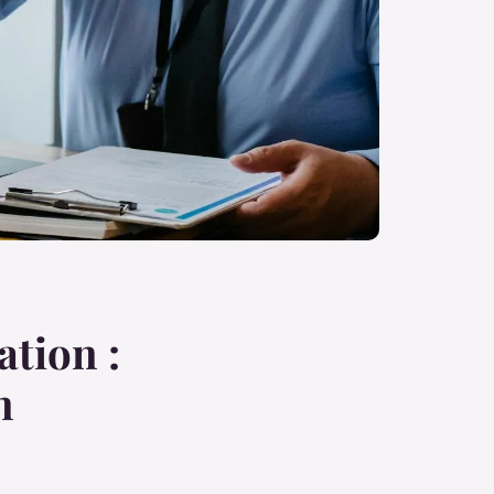
ation :
n