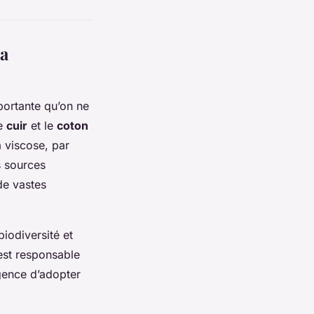
la
portante qu’on ne
le
cuir
et le
coton
a viscose, par
s sources
de vastes
biodiversité et
est responsable
rgence d’adopter