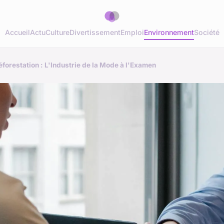
Accueil
Actu
Culture
Divertissement
Emploi
Environnement
Société
forestation : L'Industrie de la Mode à l'Examen