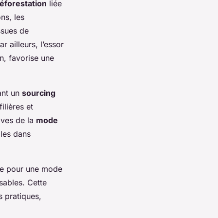
éforestation
liée
ns, les
ssues de
r ailleurs, l’essor
n, favorise une
ant un
sourcing
ilières et
tives de la
mode
ales dans
rue pour une mode
sables. Cette
s pratiques,