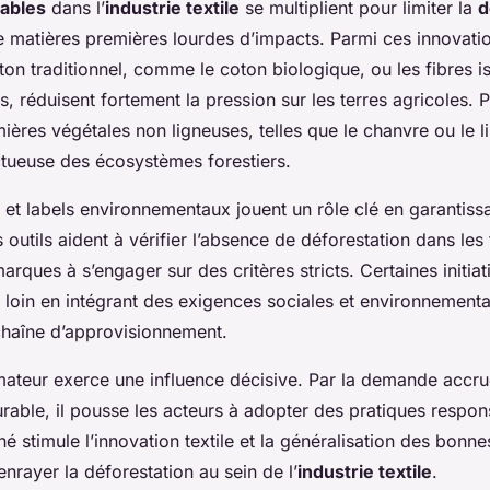
rables
dans l’
industrie textile
se multiplient pour limiter la
d
e matières premières lourdes d’impacts. Parmi ces innovatio
oton traditionnel, comme le coton biologique, ou les fibres i
, réduisent fortement la pression sur les terres agricoles. Pa
ières végétales non ligneuses, telles que le chanvre ou le li
tueuse des écosystèmes forestiers.
et labels environnementaux jouent un rôle clé en garantiss
 outils aident à vérifier l’absence de déforestation dans les f
rques à s’engager sur des critères stricts. Certaines initia
 loin en intégrant des exigences sociales et environnement
chaîne d’approvisionnement.
mateur exerce une influence décisive. Par la demande acc
urable, il pousse les acteurs à adopter des pratiques respon
 stimule l’innovation textile et la généralisation des bonne
enrayer la déforestation au sein de l’
industrie textile
.