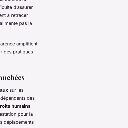
iculté d’assurer
ent à retracer
’alimente pas la
parence amplifient
er des pratiques
touchées
iaux
sur les
 dépendants des
roits humains
station pour la
des déplacements